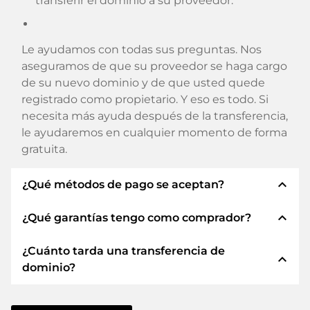
transferir el dominio a su proveedor.
Le ayudamos con todas sus preguntas. Nos
aseguramos de que su proveedor se haga cargo
de su nuevo dominio y de que usted quede
registrado como propietario. Y eso es todo. Si
necesita más ayuda después de la transferencia,
le ayudaremos en cualquier momento de forma
gratuita.
expand_less
¿Qué métodos de pago se aceptan?
expand_less
¿Qué garantías tengo como comprador?
Utilizamos SEPA como prepago y utilizamos
STRIPE como proveedor de servicios de pago
¿Cuánto tarda una transferencia de
para los métodos de pago disponibles como:
Siempre le garantizamos como comprador las
expand_less
dominio?
Tarjetas de crédito, PayPal, Klarna, ApplePay,
siguientes seguridades. Esto es lo que
GooglePay, Alipay o proveedores locales.
representamos con nuestro nombren:
La transferencia de dominio a un nuevo